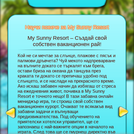
Научи повече за My Sunny Resort
My Sunny Resort – Създай свой
Г
unny
собствен ваканционен рай!
В
Кой не си мечтае за слънце, плажове с пясък и
В брауз
нционна
палмови дръвчета? Чуй мекото надпреварване
ролята 
 повече
на вълните докато се търкалят към брега,
собстве
остави бриза на океана да танцува през
обикнов
краката ти докато се препичаш удобно под
в тази 
слънцето, и се наслади на прекрасното време.
Все пак,
Ако искаш забавен начин да избягаш от стреса
за да м
на ежедневния живот, почивка в My Sunny
отлична
Resort е точното нещо! В тази забавна онлайн
Колкото 
ТА
мениджър игра, ти строиш свой собствен
добри щ
ваканционен курорт. Очакват те всякакъв вид
Resort,
забавни задачи и вълнуващи
комбини
предизвикателства. Под обучението на
мениджъ
приятелски хотелски управител, ще се
онлайн 
запознаеш с най-важните опции в началото на
срещнеш
играта. След това ще се гмурнеш директно във
формата