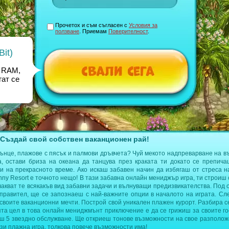
Прочетох и съм съгласен с
Условия за
ползване
. Приемам
Поверителност
.
it)
 RAM,
ат се
 Създай свой собствен ваканционен рай!
лънце, плажове с пясък и палмови дръвчета? Чуй мекото надпреварване на в
а, остави бриза на океана да танцува през краката ти докато се препич
ди на прекрасното време. Ако искаш забавен начин да избягаш от стреса 
unny Resort е точното нещо! В тази забавна онлайн мениджър игра, ти строиш
чакват те всякакъв вид забавни задачи и вълнуващи предизвикателства. Под 
управител, ще се запознаеш с най-важните опции в началото на играта. Сл
своите ваканционни мечти. Построй свой уникален плажен курорт. Разбира с
ята цел в това онлайн мениджмънт приключение е да се грижиш за своите г
еш 5 звездно обслужване. Ще откриеш тонове възможности на свое разполож
зи плажна игра, толкова повече възможности има!