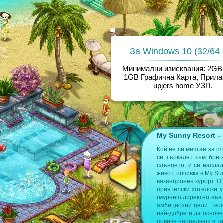
За Windows 10 (32/64 B
Минимални изисквания: 2GB
1GB Графична Карта, Прилаг
upjers home
УЗП
.
My Sunny Resort –
е откриеш повече информация на
Кой не си мечтае за с
се търкалят към брег
слънцето, и се насла
т играта
живот, почивка в My S
ваканционен курорт. О
приятелски хотелски 
гмурнеш директно във 
амбициозни цели: Тво
най-добре и да основ
повече напредваш в та