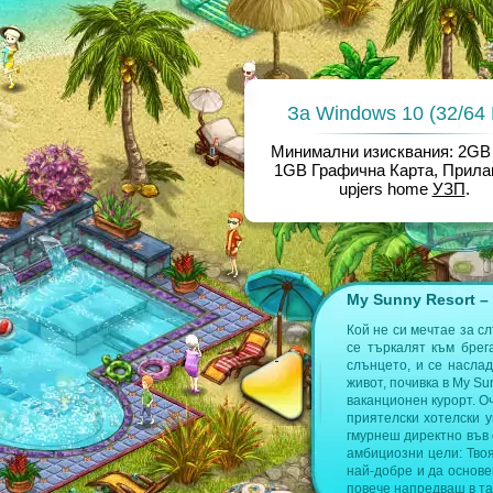
За Windows 10 (32/64 B
Минимални изисквания: 2GB
1GB Графична Карта, Прилаг
upjers home
УЗП
.
My Sunny Resort –
е откриеш повече информация на
Кой не си мечтае за с
се търкалят към брег
слънцето, и се насла
т играта
живот, почивка в My S
ваканционен курорт. О
приятелски хотелски 
гмурнеш директно във 
амбициозни цели: Тво
най-добре и да основ
повече напредваш в та