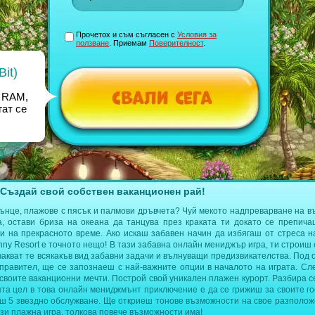
Прочетох и съм съгласен с
Условия за
ползване
. Приемам
Поверителност
.
it)
 RAM,
ат се
 Създай свой собствен ваканционен рай!
лънце, плажове с пясък и палмови дръвчета? Чуй мекото надпреварване на в
а, остави бриза на океана да танцува през краката ти докато се препич
ди на прекрасното време. Ако искаш забавен начин да избягаш от стреса 
unny Resort е точното нещо! В тази забавна онлайн мениджър игра, ти строиш
чакват те всякакъв вид забавни задачи и вълнуващи предизвикателства. Под 
управител, ще се запознаеш с най-важните опции в началото на играта. Сл
своите ваканционни мечти. Построй свой уникален плажен курорт. Разбира с
ята цел в това онлайн мениджмънт приключение е да се грижиш за своите г
еш 5 звездно обслужване. Ще откриеш тонове възможности на свое разполож
зи плажна игра, толкова повече възможности има!