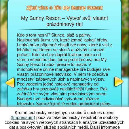
Zjisti více o hře My Sunny Resort
My Sunny Resort – Vytvoř svůj vlastní
Pe
sort
prázdninový ráj!
i
Kdo o tom nesní? Slunce, pláž a palmy.
V prohlí
 na
Nasloucháš šumu vln, které jemně laskají břehy.
do role 
Lehká bríza příjemně chladí tvé nohy, které ti visí z
prázdnin
lehátka, na kterém se sluníš a užíváš si snové
poměrech
T
počasí. Kdo si chce dopřát krátkou pauzu od
zábavě p
AGERA
stresu všedního dne, tomu prohlížečová hra My
hosty ob
Sunny Resort nabízí přesně to pravé. V
Sunny Re
mnohotvárné online managerské hře buduješ své
prázdnin
vlastní prázdninové letovisko. V něm tě očekává
jsou náv
množství zábavných úloh a napínavých výzev.
letovisk
Pod vedením jedné hotelové managerky od
mnohotvá
začátku hry poznáváš nejdůležitější funkce. Pak
zajímav
začínáš se svým vlastním prázdninovým snem.
managers
Buduješ své individuálně vytvořené plážové
manager
letovisko. Samozřejmě tě vedou ambiciózní plány.
také s m
Tvůj cíl v online managerském dobrodružství je co
vyplácí p
Kromě technicky nezbytných souborů cookies upjers
nejlépe obsloužit tvé hosty a vybudovat ze svého
pozadí h
(Impressum)
používá také technicky nepotřebné soubory
letoviska světoznámé 5 hvězdičkové zařízení. K
úlohy, k
cookies na svých webových stránkách k analýze uživatelských
tomu máš pochopitelně k dispozici nesčetné
Skvělé n
dat a poskytování služeb sociálních médií. Další informace
funkce a možnosti. Čím dál se v této plážové hře
Jak své 