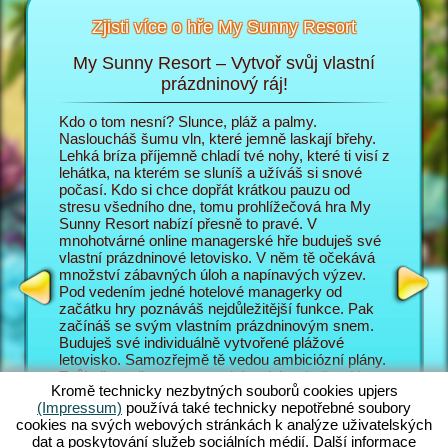
Zjisti více o hře My Sunny Resort
My Sunny Resort – Vytvoř svůj vlastní
Pe
sort
prázdninový ráj!
i
Kdo o tom nesní? Slunce, pláž a palmy.
V prohlí
 na
Nasloucháš šumu vln, které jemně laskají břehy.
do role 
Lehká bríza příjemně chladí tvé nohy, které ti visí z
prázdnin
lehátka, na kterém se sluníš a užíváš si snové
poměrech
T
počasí. Kdo si chce dopřát krátkou pauzu od
zábavě p
AGERA
stresu všedního dne, tomu prohlížečová hra My
hosty ob
Sunny Resort nabízí přesně to pravé. V
Sunny Re
mnohotvárné online managerské hře buduješ své
prázdnin
vlastní prázdninové letovisko. V něm tě očekává
jsou náv
množství zábavných úloh a napínavých výzev.
letovisk
Pod vedením jedné hotelové managerky od
mnohotvá
začátku hry poznáváš nejdůležitější funkce. Pak
zajímav
začínáš se svým vlastním prázdninovým snem.
managers
Buduješ své individuálně vytvořené plážové
manager
letovisko. Samozřejmě tě vedou ambiciózní plány.
také s m
Tvůj cíl v online managerském dobrodružství je co
vyplácí p
Kromě technicky nezbytných souborů cookies upjers
nejlépe obsloužit tvé hosty a vybudovat ze svého
pozadí h
(Impressum)
používá také technicky nepotřebné soubory
letoviska světoznámé 5 hvězdičkové zařízení. K
úlohy, k
cookies na svých webových stránkách k analýze uživatelských
tomu máš pochopitelně k dispozici nesčetné
Skvělé n
dat a poskytování služeb sociálních médií. Další informace
funkce a možnosti. Čím dál se v této plážové hře
Jak své 