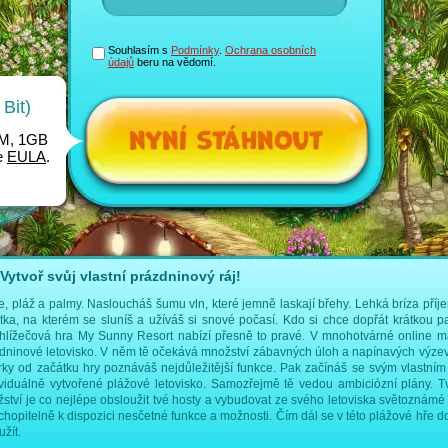
Souhlasím s
Podmínky
.
Ochrana osobních
údajů
beru na vědomí.
Bit)
AM, 1GB
me
EULA
.
ytvoř svůj vlastní prázdninový ráj!
, pláž a palmy. Nasloucháš šumu vln, které jemně laskají břehy. Lehká bríza příj
ehátka, na kterém se sluníš a užíváš si snové počasí. Kdo si chce dopřát krátkou 
hlížečová hra My Sunny Resort nabízí přesně to pravé. V mnohotvárné online 
zdninové letovisko. V něm tě očekává množství zábavných úloh a napínavých výze
ky od začátku hry poznáváš nejdůležitější funkce. Pak začínáš se svým vlastní
iduálně vytvořené plážové letovisko. Samozřejmě tě vedou ambiciózní plány. Tvů
ví je co nejlépe obsloužit tvé hosty a vybudovat ze svého letoviska světoznámé
hopitelně k dispozici nesčetné funkce a možnosti. Čím dál se v této plážové hře do
žít.