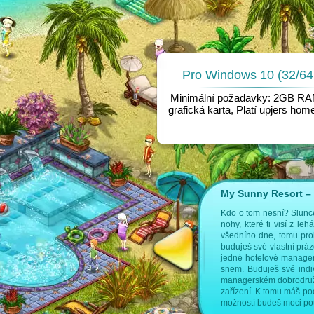
Pro Windows 10 (32/64 
Minimální požadavky: 2GB R
grafická karta, Platí upjers ho
My Sunny Resort – V
 následujících stranách:
Kdo o tom nesní? Slunce
nohy, které ti visí z l
vé hry
managerské hry
všedního dne, tomu pro
buduješ své vlastní prá
jedné hotelové manager
snem. Buduješ své indiv
managerském dobrodružst
zařízení. K tomu máš poc
možností budeš moci pou