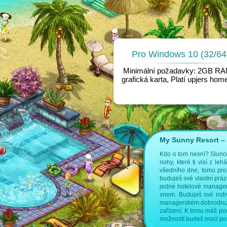
Pro Windows 10 (32/64 
Minimální požadavky: 2GB R
grafická karta, Platí upjers ho
My Sunny Resort – V
 následujících stranách:
Kdo o tom nesní? Slunce
nohy, které ti visí z l
vé hry
managerské hry
všedního dne, tomu pro
buduješ své vlastní prá
jedné hotelové manager
snem. Buduješ své indiv
managerském dobrodružst
zařízení. K tomu máš poc
možností budeš moci pou