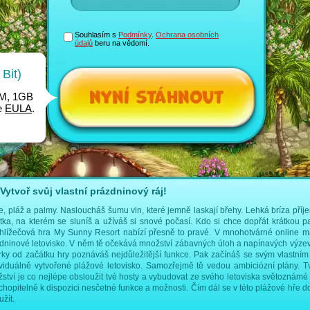
Souhlasím s
Podmínky
.
Ochrana osobních
údajů
beru na vědomí.
Bit)
AM, 1GB
me
EULA
.
ytvoř svůj vlastní prázdninový ráj!
, pláž a palmy. Nasloucháš šumu vln, které jemně laskají břehy. Lehká bríza příj
ehátka, na kterém se sluníš a užíváš si snové počasí. Kdo si chce dopřát krátkou 
hlížečová hra My Sunny Resort nabízí přesně to pravé. V mnohotvárné online 
zdninové letovisko. V něm tě očekává množství zábavných úloh a napínavých výze
ky od začátku hry poznáváš nejdůležitější funkce. Pak začínáš se svým vlastní
iduálně vytvořené plážové letovisko. Samozřejmě tě vedou ambiciózní plány. Tvů
ví je co nejlépe obsloužit tvé hosty a vybudovat ze svého letoviska světoznámé
hopitelně k dispozici nesčetné funkce a možnosti. Čím dál se v této plážové hře do
žít.