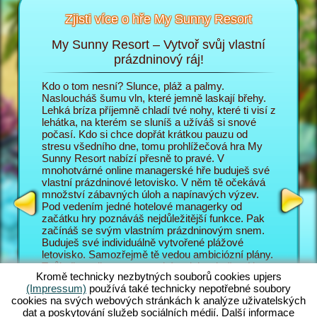
Zjisti více o hře My Sunny Resort
My Sunny Resort – Vytvoř svůj vlastní
Pe
sort
prázdninový ráj!
i
Kdo o tom nesní? Slunce, pláž a palmy.
V prohlí
 na
Nasloucháš šumu vln, které jemně laskají břehy.
do role 
Lehká bríza příjemně chladí tvé nohy, které ti visí z
prázdnin
lehátka, na kterém se sluníš a užíváš si snové
poměrech
T
počasí. Kdo si chce dopřát krátkou pauzu od
zábavě p
AGERA
stresu všedního dne, tomu prohlížečová hra My
hosty ob
Sunny Resort nabízí přesně to pravé. V
Sunny Re
mnohotvárné online managerské hře buduješ své
prázdnin
vlastní prázdninové letovisko. V něm tě očekává
jsou náv
množství zábavných úloh a napínavých výzev.
letovisk
Pod vedením jedné hotelové managerky od
mnohotvá
začátku hry poznáváš nejdůležitější funkce. Pak
zajímav
začínáš se svým vlastním prázdninovým snem.
managers
Buduješ své individuálně vytvořené plážové
manager
letovisko. Samozřejmě tě vedou ambiciózní plány.
také s m
Tvůj cíl v online managerském dobrodružství je co
vyplácí p
Kromě technicky nezbytných souborů cookies upjers
nejlépe obsloužit tvé hosty a vybudovat ze svého
pozadí h
(Impressum)
používá také technicky nepotřebné soubory
letoviska světoznámé 5 hvězdičkové zařízení. K
úlohy, k
cookies na svých webových stránkách k analýze uživatelských
tomu máš pochopitelně k dispozici nesčetné
Skvělé n
dat a poskytování služeb sociálních médií. Další informace
funkce a možnosti. Čím dál se v této plážové hře
Jak své 