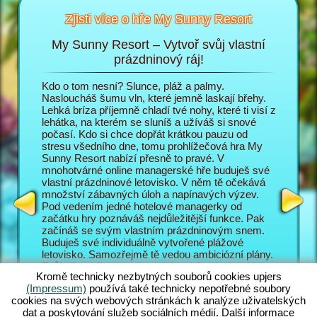
Zjisti více o hře My Sunny Resort
My Sunny Resort – Vytvoř svůj vlastní
Pe
sort
prázdninový ráj!
i
Kdo o tom nesní? Slunce, pláž a palmy.
V prohlí
 na
Nasloucháš šumu vln, které jemně laskají břehy.
do role 
Lehká bríza příjemně chladí tvé nohy, které ti visí z
prázdnin
lehátka, na kterém se sluníš a užíváš si snové
poměrech
T
počasí. Kdo si chce dopřát krátkou pauzu od
zábavě p
AGERA
stresu všedního dne, tomu prohlížečová hra My
hosty ob
Sunny Resort nabízí přesně to pravé. V
Sunny Re
mnohotvárné online managerské hře buduješ své
prázdnin
vlastní prázdninové letovisko. V něm tě očekává
jsou náv
množství zábavných úloh a napínavých výzev.
letovisk
Pod vedením jedné hotelové managerky od
mnohotvá
začátku hry poznáváš nejdůležitější funkce. Pak
zajímav
začínáš se svým vlastním prázdninovým snem.
managers
Buduješ své individuálně vytvořené plážové
manager
letovisko. Samozřejmě tě vedou ambiciózní plány.
také s m
Tvůj cíl v online managerském dobrodružství je co
vyplácí p
Kromě technicky nezbytných souborů cookies upjers
nejlépe obsloužit tvé hosty a vybudovat ze svého
pozadí h
(Impressum)
používá také technicky nepotřebné soubory
letoviska světoznámé 5 hvězdičkové zařízení. K
úlohy, k
cookies na svých webových stránkách k analýze uživatelských
tomu máš pochopitelně k dispozici nesčetné
Skvělé n
dat a poskytování služeb sociálních médií. Další informace
funkce a možnosti. Čím dál se v této plážové hře
Jak své 