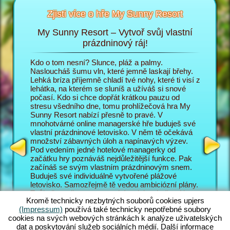
Zjisti více o hře My Sunny Resort
My Sunny Resort – Vytvoř svůj vlastní
Pe
sort
prázdninový ráj!
i
Kdo o tom nesní? Slunce, pláž a palmy.
V prohlí
 na
Nasloucháš šumu vln, které jemně laskají břehy.
do role 
Lehká bríza příjemně chladí tvé nohy, které ti visí z
prázdnin
lehátka, na kterém se sluníš a užíváš si snové
poměrech
T
počasí. Kdo si chce dopřát krátkou pauzu od
zábavě p
AGERA
stresu všedního dne, tomu prohlížečová hra My
hosty ob
Sunny Resort nabízí přesně to pravé. V
Sunny Re
mnohotvárné online managerské hře buduješ své
prázdnin
vlastní prázdninové letovisko. V něm tě očekává
jsou náv
množství zábavných úloh a napínavých výzev.
letovisk
Pod vedením jedné hotelové managerky od
mnohotvá
začátku hry poznáváš nejdůležitější funkce. Pak
zajímav
začínáš se svým vlastním prázdninovým snem.
managers
Buduješ své individuálně vytvořené plážové
manager
letovisko. Samozřejmě tě vedou ambiciózní plány.
také s m
Tvůj cíl v online managerském dobrodružství je co
vyplácí p
Kromě technicky nezbytných souborů cookies upjers
nejlépe obsloužit tvé hosty a vybudovat ze svého
pozadí h
(Impressum)
používá také technicky nepotřebné soubory
letoviska světoznámé 5 hvězdičkové zařízení. K
úlohy, k
cookies na svých webových stránkách k analýze uživatelských
tomu máš pochopitelně k dispozici nesčetné
Skvělé n
dat a poskytování služeb sociálních médií. Další informace
funkce a možnosti. Čím dál se v této plážové hře
Jak své 