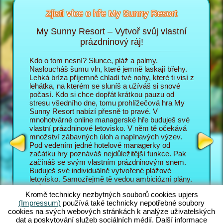
Zjisti více o hře My Sunny Resort
My Sunny Resort – Vytvoř svůj vlastní
Pe
sort
prázdninový ráj!
i
Kdo o tom nesní? Slunce, pláž a palmy.
V prohlí
 na
Nasloucháš šumu vln, které jemně laskají břehy.
do role 
Lehká bríza příjemně chladí tvé nohy, které ti visí z
prázdnin
lehátka, na kterém se sluníš a užíváš si snové
poměrech
T
počasí. Kdo si chce dopřát krátkou pauzu od
zábavě p
AGERA
stresu všedního dne, tomu prohlížečová hra My
hosty ob
Sunny Resort nabízí přesně to pravé. V
Sunny Re
mnohotvárné online managerské hře buduješ své
prázdnin
vlastní prázdninové letovisko. V něm tě očekává
jsou náv
množství zábavných úloh a napínavých výzev.
letovisk
Pod vedením jedné hotelové managerky od
mnohotvá
začátku hry poznáváš nejdůležitější funkce. Pak
zajímav
začínáš se svým vlastním prázdninovým snem.
managers
Buduješ své individuálně vytvořené plážové
manager
letovisko. Samozřejmě tě vedou ambiciózní plány.
také s m
Tvůj cíl v online managerském dobrodružství je co
vyplácí p
Kromě technicky nezbytných souborů cookies upjers
nejlépe obsloužit tvé hosty a vybudovat ze svého
pozadí h
(Impressum)
používá také technicky nepotřebné soubory
letoviska světoznámé 5 hvězdičkové zařízení. K
úlohy, k
cookies na svých webových stránkách k analýze uživatelských
tomu máš pochopitelně k dispozici nesčetné
Skvělé n
dat a poskytování služeb sociálních médií. Další informace
funkce a možnosti. Čím dál se v této plážové hře
Jak své 