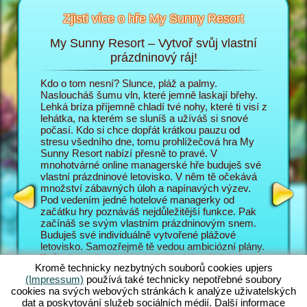
Zjisti více o hře My Sunny Resort
My Sunny Resort – Vytvoř svůj vlastní
Pe
sort
prázdninový ráj!
i
Kdo o tom nesní? Slunce, pláž a palmy.
V prohlí
 na
Nasloucháš šumu vln, které jemně laskají břehy.
do role 
Lehká bríza příjemně chladí tvé nohy, které ti visí z
prázdnin
lehátka, na kterém se sluníš a užíváš si snové
poměrech
T
počasí. Kdo si chce dopřát krátkou pauzu od
zábavě p
AGERA
stresu všedního dne, tomu prohlížečová hra My
hosty ob
Sunny Resort nabízí přesně to pravé. V
Sunny Re
mnohotvárné online managerské hře buduješ své
prázdnin
vlastní prázdninové letovisko. V něm tě očekává
jsou náv
množství zábavných úloh a napínavých výzev.
letovisk
Pod vedením jedné hotelové managerky od
mnohotvá
začátku hry poznáváš nejdůležitější funkce. Pak
zajímav
začínáš se svým vlastním prázdninovým snem.
managers
Buduješ své individuálně vytvořené plážové
manager
letovisko. Samozřejmě tě vedou ambiciózní plány.
také s m
Tvůj cíl v online managerském dobrodružství je co
vyplácí p
Kromě technicky nezbytných souborů cookies upjers
nejlépe obsloužit tvé hosty a vybudovat ze svého
pozadí h
(Impressum)
používá také technicky nepotřebné soubory
letoviska světoznámé 5 hvězdičkové zařízení. K
úlohy, k
cookies na svých webových stránkách k analýze uživatelských
tomu máš pochopitelně k dispozici nesčetné
Skvělé n
dat a poskytování služeb sociálních médií. Další informace
funkce a možnosti. Čím dál se v této plážové hře
Jak své 