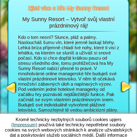
Zjisti více o hře My Sunny Resort
My Sunny Resort – Vytvoř svůj vlastní
Pe
sort
prázdninový ráj!
i
Kdo o tom nesní? Slunce, pláž a palmy.
V prohlí
 na
Nasloucháš šumu vln, které jemně laskají břehy.
do role 
Lehká bríza příjemně chladí tvé nohy, které ti visí z
prázdnin
lehátka, na kterém se sluníš a užíváš si snové
poměrech
T
počasí. Kdo si chce dopřát krátkou pauzu od
zábavě p
AGERA
stresu všedního dne, tomu prohlížečová hra My
hosty ob
Sunny Resort nabízí přesně to pravé. V
Sunny Re
mnohotvárné online managerské hře buduješ své
prázdnin
vlastní prázdninové letovisko. V něm tě očekává
jsou náv
množství zábavných úloh a napínavých výzev.
letovisk
Pod vedením jedné hotelové managerky od
mnohotvá
začátku hry poznáváš nejdůležitější funkce. Pak
zajímav
začínáš se svým vlastním prázdninovým snem.
managers
Buduješ své individuálně vytvořené plážové
manager
letovisko. Samozřejmě tě vedou ambiciózní plány.
také s m
Tvůj cíl v online managerském dobrodružství je co
vyplácí p
Kromě technicky nezbytných souborů cookies upjers
nejlépe obsloužit tvé hosty a vybudovat ze svého
pozadí h
(Impressum)
používá také technicky nepotřebné soubory
letoviska světoznámé 5 hvězdičkové zařízení. K
úlohy, k
cookies na svých webových stránkách k analýze uživatelských
tomu máš pochopitelně k dispozici nesčetné
Skvělé n
dat a poskytování služeb sociálních médií. Další informace
funkce a možnosti. Čím dál se v této plážové hře
Jak své 