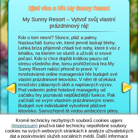
Zjisti více o hře My Sunny Resort
My Sunny Resort – Vytvoř svůj vlastní
Pe
sort
prázdninový ráj!
i
Kdo o tom nesní? Slunce, pláž a palmy.
V prohlí
 na
Nasloucháš šumu vln, které jemně laskají břehy.
do role 
Lehká bríza příjemně chladí tvé nohy, které ti visí z
prázdnin
lehátka, na kterém se sluníš a užíváš si snové
poměrech
T
počasí. Kdo si chce dopřát krátkou pauzu od
zábavě p
AGERA
stresu všedního dne, tomu prohlížečová hra My
hosty ob
Sunny Resort nabízí přesně to pravé. V
Sunny Re
mnohotvárné online managerské hře buduješ své
prázdnin
vlastní prázdninové letovisko. V něm tě očekává
jsou náv
množství zábavných úloh a napínavých výzev.
letovisk
Pod vedením jedné hotelové managerky od
mnohotvá
začátku hry poznáváš nejdůležitější funkce. Pak
zajímav
začínáš se svým vlastním prázdninovým snem.
managers
Buduješ své individuálně vytvořené plážové
manager
letovisko. Samozřejmě tě vedou ambiciózní plány.
také s m
Tvůj cíl v online managerském dobrodružství je co
vyplácí p
Kromě technicky nezbytných souborů cookies upjers
nejlépe obsloužit tvé hosty a vybudovat ze svého
pozadí h
(Impressum)
používá také technicky nepotřebné soubory
letoviska světoznámé 5 hvězdičkové zařízení. K
úlohy, k
cookies na svých webových stránkách k analýze uživatelských
tomu máš pochopitelně k dispozici nesčetné
Skvělé n
dat a poskytování služeb sociálních médií. Další informace
funkce a možnosti. Čím dál se v této plážové hře
Jak své 