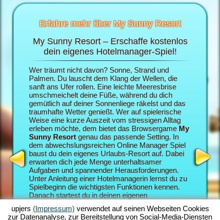
Erfahre mehr über My Sunny Resort
My Sunny Resort – Erschaffe kostenlos
Ver
sort
dein eigenes Hotelmanager-Spiel!
 im
Wer träumt nicht davon? Sonne, Strand und
Im Brows
ten
Palmen. Du lauscht dem Klang der Wellen, die
die Roll
sanft ans Ufer rollen. Eine leichte Meeresbrise
eigenes 
umschmeichelt deine Füße, während du dich
du deine
gemütlich auf deiner Sonnenliege räkelst und das
dein My 
traumhafte Wetter genießt. Wer auf spielerische
als Urlau
Weise eine kurze Auszeit vom stressigen Alltag
zufriede
erleben möchte, dem bietet das Browsergame
My
desto be
Sunny Resort
genau das passende Setting. In
Sunny Re
dem abwechslungsreichen Online Manager Spiel
Browserg
baust du dein eigenes Urlaubs-Resort auf. Dabei
Hotelman
erwarten dich jede Menge unterhaltsamer
miteinan
Aufgaben und spannender Herausforderungen.
deinem M
Unter Anleitung einer Hotelmanagerin lernst du zu
zahlreic
Spielbeginn die wichtigsten Funktionen kennen.
Quests, 
Danach startest du in deinen eigenen
vermittel
Urlaubstraum. Du baust dein individuell gestaltetes
Spielege
upjers
(Impressum)
verwendet auf seinen Webseiten Cookies
Strand-Resort auf. Dein Ziel im Online Manager-
umfangre
zur Datenanalyse, zur Bereitstellung von Social-Media-Diensten