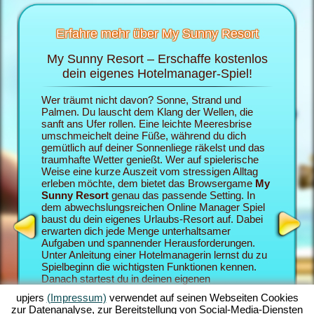
Erfahre mehr über My Sunny Resort
My Sunny Resort – Erschaffe kostenlos
Ver
sort
dein eigenes Hotelmanager-Spiel!
 im
Wer träumt nicht davon? Sonne, Strand und
Im Brows
ten
Palmen. Du lauscht dem Klang der Wellen, die
die Roll
sanft ans Ufer rollen. Eine leichte Meeresbrise
eigenes 
umschmeichelt deine Füße, während du dich
du deine
gemütlich auf deiner Sonnenliege räkelst und das
dein My 
traumhafte Wetter genießt. Wer auf spielerische
als Urlau
Weise eine kurze Auszeit vom stressigen Alltag
zufriede
erleben möchte, dem bietet das Browsergame
My
desto be
Sunny Resort
genau das passende Setting. In
Sunny Re
dem abwechslungsreichen Online Manager Spiel
Browserg
baust du dein eigenes Urlaubs-Resort auf. Dabei
Hotelman
erwarten dich jede Menge unterhaltsamer
miteinan
Aufgaben und spannender Herausforderungen.
deinem M
Unter Anleitung einer Hotelmanagerin lernst du zu
zahlreic
Spielbeginn die wichtigsten Funktionen kennen.
Quests, 
Danach startest du in deinen eigenen
vermittel
Urlaubstraum. Du baust dein individuell gestaltetes
Spielege
upjers
(Impressum)
verwendet auf seinen Webseiten Cookies
Strand-Resort auf. Dein Ziel im Online Manager-
umfangre
zur Datenanalyse, zur Bereitstellung von Social-Media-Diensten