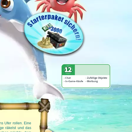
Verwöhne deine Gäste im Urlaubs-Brow
s Ufer rollen. Eine
Im Browserspiel My Sunny Resort schlüpfst du i
ge räkelst und das
Resort auf. Schließlich möchtest du deine G