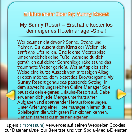
Erfahre mehr über My Sunny Resort
My Sunny Resort – Erschaffe kostenlos
Ver
sort
dein eigenes Hotelmanager-Spiel!
 im
Wer träumt nicht davon? Sonne, Strand und
Im Brows
ten
Palmen. Du lauscht dem Klang der Wellen, die
die Roll
sanft ans Ufer rollen. Eine leichte Meeresbrise
eigenes 
umschmeichelt deine Füße, während du dich
du deine
gemütlich auf deiner Sonnenliege räkelst und das
dein My 
traumhafte Wetter genießt. Wer auf spielerische
als Urlau
Weise eine kurze Auszeit vom stressigen Alltag
zufriede
erleben möchte, dem bietet das Browsergame
My
desto be
Sunny Resort
genau das passende Setting. In
Sunny Re
dem abwechslungsreichen Online Manager Spiel
Browserg
baust du dein eigenes Urlaubs-Resort auf. Dabei
Hotelman
erwarten dich jede Menge unterhaltsamer
miteinan
Aufgaben und spannender Herausforderungen.
deinem M
Unter Anleitung einer Hotelmanagerin lernst du zu
zahlreic
Spielbeginn die wichtigsten Funktionen kennen.
Quests, 
Danach startest du in deinen eigenen
vermittel
Urlaubstraum. Du baust dein individuell gestaltetes
Spielege
upjers
(Impressum)
verwendet auf seinen Webseiten Cookies
Strand-Resort auf. Dein Ziel im Online Manager-
umfangre
zur Datenanalyse, zur Bereitstellung von Social-Media-Diensten