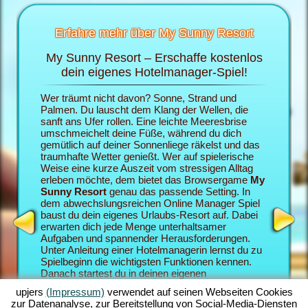
Erfahre mehr über My Sunny Resort
My Sunny Resort – Erschaffe kostenlos
Ver
sort
dein eigenes Hotelmanager-Spiel!
 im
Wer träumt nicht davon? Sonne, Strand und
Im Brows
ten
Palmen. Du lauscht dem Klang der Wellen, die
die Roll
sanft ans Ufer rollen. Eine leichte Meeresbrise
eigenes 
umschmeichelt deine Füße, während du dich
du deine
gemütlich auf deiner Sonnenliege räkelst und das
dein My 
traumhafte Wetter genießt. Wer auf spielerische
als Urlau
Weise eine kurze Auszeit vom stressigen Alltag
zufriede
erleben möchte, dem bietet das Browsergame
My
desto be
Sunny Resort
genau das passende Setting. In
Sunny Re
dem abwechslungsreichen Online Manager Spiel
Browserg
baust du dein eigenes Urlaubs-Resort auf. Dabei
Hotelman
erwarten dich jede Menge unterhaltsamer
miteinan
Aufgaben und spannender Herausforderungen.
deinem M
Unter Anleitung einer Hotelmanagerin lernst du zu
zahlreic
Spielbeginn die wichtigsten Funktionen kennen.
Quests, 
Danach startest du in deinen eigenen
vermittel
Urlaubstraum. Du baust dein individuell gestaltetes
Spielege
upjers
(Impressum)
verwendet auf seinen Webseiten Cookies
Strand-Resort auf. Dein Ziel im Online Manager-
umfangre
zur Datenanalyse, zur Bereitstellung von Social-Media-Diensten