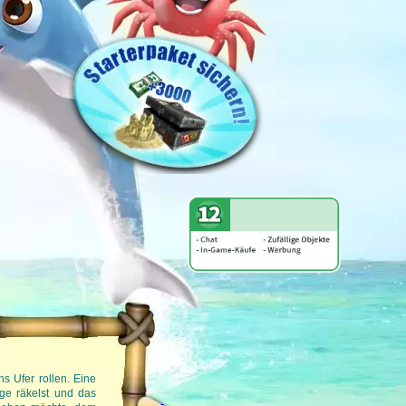
Verwöhne deine Gäste im Urlaubs-Brow
s Ufer rollen. Eine
Im Browserspiel My Sunny Resort schlüpfst du i
ge räkelst und das
Resort auf. Schließlich möchtest du deine G