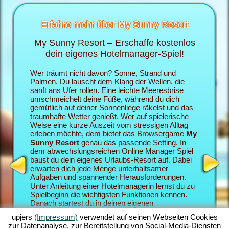
Erfahre mehr über My Sunny Resort
My Sunny Resort – Erschaffe kostenlos
Ver
sort
dein eigenes Hotelmanager-Spiel!
 im
Wer träumt nicht davon? Sonne, Strand und
Im Brows
ten
Palmen. Du lauscht dem Klang der Wellen, die
die Roll
sanft ans Ufer rollen. Eine leichte Meeresbrise
eigenes 
umschmeichelt deine Füße, während du dich
du deine
gemütlich auf deiner Sonnenliege räkelst und das
dein My 
traumhafte Wetter genießt. Wer auf spielerische
als Urlau
Weise eine kurze Auszeit vom stressigen Alltag
zufriede
erleben möchte, dem bietet das Browsergame
My
desto be
Sunny Resort
genau das passende Setting. In
Sunny Re
dem abwechslungsreichen Online Manager Spiel
Browserg
baust du dein eigenes Urlaubs-Resort auf. Dabei
Hotelman
erwarten dich jede Menge unterhaltsamer
miteinan
Aufgaben und spannender Herausforderungen.
deinem M
Unter Anleitung einer Hotelmanagerin lernst du zu
zahlreic
Spielbeginn die wichtigsten Funktionen kennen.
Quests, 
Danach startest du in deinen eigenen
vermittel
Urlaubstraum. Du baust dein individuell gestaltetes
Spielege
upjers
(Impressum)
verwendet auf seinen Webseiten Cookies
Strand-Resort auf. Dein Ziel im Online Manager-
umfangre
zur Datenanalyse, zur Bereitstellung von Social-Media-Diensten