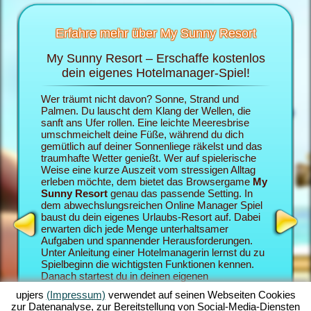
Erfahre mehr über My Sunny Resort
My Sunny Resort – Erschaffe kostenlos
Ver
sort
dein eigenes Hotelmanager-Spiel!
 im
Wer träumt nicht davon? Sonne, Strand und
Im Brows
ten
Palmen. Du lauscht dem Klang der Wellen, die
die Roll
sanft ans Ufer rollen. Eine leichte Meeresbrise
eigenes 
umschmeichelt deine Füße, während du dich
du deine
gemütlich auf deiner Sonnenliege räkelst und das
dein My 
traumhafte Wetter genießt. Wer auf spielerische
als Urlau
Weise eine kurze Auszeit vom stressigen Alltag
zufriede
erleben möchte, dem bietet das Browsergame
My
desto be
Sunny Resort
genau das passende Setting. In
Sunny Re
dem abwechslungsreichen Online Manager Spiel
Browserg
baust du dein eigenes Urlaubs-Resort auf. Dabei
Hotelman
erwarten dich jede Menge unterhaltsamer
miteinan
Aufgaben und spannender Herausforderungen.
deinem M
Unter Anleitung einer Hotelmanagerin lernst du zu
zahlreic
Spielbeginn die wichtigsten Funktionen kennen.
Quests, 
Danach startest du in deinen eigenen
vermittel
Urlaubstraum. Du baust dein individuell gestaltetes
Spielege
upjers
(Impressum)
verwendet auf seinen Webseiten Cookies
Strand-Resort auf. Dein Ziel im Online Manager-
umfangre
zur Datenanalyse, zur Bereitstellung von Social-Media-Diensten