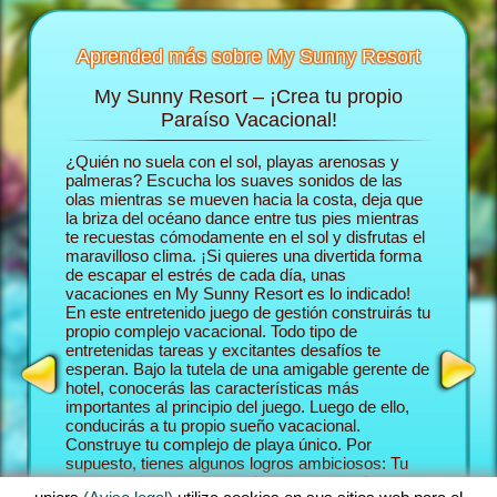
Aprended más sobre My Sunny Resort
My Sunny Resort – ¡Crea tu propio
Consie
 Resort
Paraíso Vacacional!
d
ón de
¿Quién no suela con el sol, playas arenosas y
En el ju
rás más
palmeras? Escucha los suaves sonidos de las
deslizas 
olas mientras se mueven hacia la costa, deja que
construy
la briza del océano dance entre tus pies mientras
Comenza
te recuestas cómodamente en el sol y disfrutas el
trabajar
 HOTEL
maravilloso clima. ¡Si quieres una divertida forma
aventura
de escapar el estrés de cada día, unas
tus hués
vacaciones en My Sunny Resort es lo indicado!
establez
En este entretenido juego de gestión construirás tu
paraíso 
propio complejo vacacional. Todo tipo de
huéspede
entretenidas tareas y excitantes desafíos te
Sunny Re
esperan. Bajo la tutela de una amigable gerente de
juego qu
hotel, conocerás las características más
playa y j
importantes al principio del juego. Luego de ello,
Como un 
conducirás a tu propio sueño vacacional.
te cruza
Construye tu complejo de playa único. Por
forma de
supuesto, tienes algunos logros ambiciosos: Tu
Misiones
meta en esta aventura en hacerte cargo de tus
sucede e