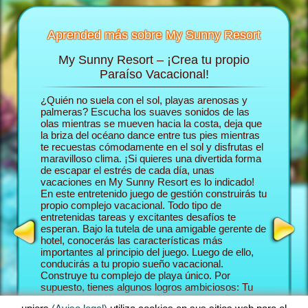
Aprended más sobre My Sunny Resort
My Sunny Resort – ¡Crea tu propio
Consie
 Resort
Paraíso Vacacional!
d
ón de
¿Quién no suela con el sol, playas arenosas y
En el ju
rás más
palmeras? Escucha los suaves sonidos de las
deslizas 
olas mientras se mueven hacia la costa, deja que
construy
la briza del océano dance entre tus pies mientras
Comenza
te recuestas cómodamente en el sol y disfrutas el
trabajar
 HOTEL
maravilloso clima. ¡Si quieres una divertida forma
aventura
de escapar el estrés de cada día, unas
tus hués
vacaciones en My Sunny Resort es lo indicado!
establez
En este entretenido juego de gestión construirás tu
paraíso 
propio complejo vacacional. Todo tipo de
huéspede
entretenidas tareas y excitantes desafíos te
Sunny Re
esperan. Bajo la tutela de una amigable gerente de
juego qu
hotel, conocerás las características más
playa y j
importantes al principio del juego. Luego de ello,
Como un 
conducirás a tu propio sueño vacacional.
te cruza
Construye tu complejo de playa único. Por
forma de
supuesto, tienes algunos logros ambiciosos: Tu
Misiones
meta en esta aventura en hacerte cargo de tus
sucede e