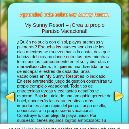
Aprended más sobre My Sunny Resort
My Sunny Resort – ¡Crea tu propio
Consie
 Resort
Paraíso Vacacional!
d
ón de
¿Quién no suela con el sol, playas arenosas y
En el ju
rás más
palmeras? Escucha los suaves sonidos de las
deslizas 
olas mientras se mueven hacia la costa, deja que
construy
la briza del océano dance entre tus pies mientras
Comenza
te recuestas cómodamente en el sol y disfrutas el
trabajar
 HOTEL
maravilloso clima. ¡Si quieres una divertida forma
aventura
de escapar el estrés de cada día, unas
tus hués
vacaciones en My Sunny Resort es lo indicado!
establez
En este entretenido juego de gestión construirás tu
paraíso 
propio complejo vacacional. Todo tipo de
huéspede
entretenidas tareas y excitantes desafíos te
Sunny Re
esperan. Bajo la tutela de una amigable gerente de
juego qu
hotel, conocerás las características más
playa y j
importantes al principio del juego. Luego de ello,
Como un 
conducirás a tu propio sueño vacacional.
te cruza
Construye tu complejo de playa único. Por
forma de
supuesto, tienes algunos logros ambiciosos: Tu
Misiones
meta en esta aventura en hacerte cargo de tus
sucede e