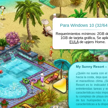
Para Windows 10 (32/64 
Requerimientos mínimos: 2GB 
1GB de tarjeta gráfica, Se apli
EULA
de upjers Home.
My Sunny Resort – 
contrarás más información en las
¿Quién no suela con el
hacia la costa, deja que
el maravilloso clima. ¡
ente
Juegos de Gestion
Resort es lo indicado! 
entretenidas tareas y e
características más impo
tu complejo de playa ún
de tus huéspedes lo m
características a tu dis