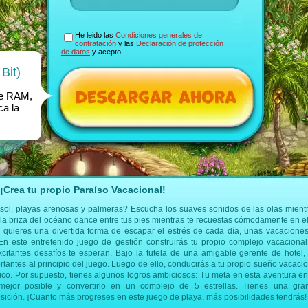
He leido las
Condiciones generales de
contratación
y las
Declaración de protección
de datos
y acepto.
Bit)
de RAM,
ca la
¡Crea tu propio Paraíso Vacacional!
 sol, playas arenosas y palmeras? Escucha los suaves sonidos de las olas mien
 la briza del océano dance entre tus pies mientras te recuestas cómodamente en el 
Si quieres una divertida forma de escapar el estrés de cada día, unas vacacion
En este entretenido juego de gestión construirás tu propio complejo vacacional
xcitantes desafíos te esperan. Bajo la tutela de una amigable gerente de hotel,
rtantes al principio del juego. Luego de ello, conducirás a tu propio sueño vacaci
ico. Por supuesto, tienes algunos logros ambiciosos: Tu meta en esta aventura e
ejor posible y convertirlo en un complejo de 5 estrellas. Tienes una gra
posición. ¡Cuanto más progreses en este juego de playa, más posibilidades tendrás!