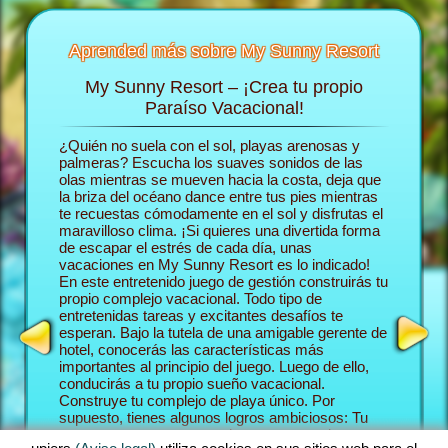
Aprended más sobre My Sunny Resort
My Sunny Resort – ¡Crea tu propio
Consie
 Resort
Paraíso Vacacional!
d
ón de
¿Quién no suela con el sol, playas arenosas y
En el ju
rás más
palmeras? Escucha los suaves sonidos de las
deslizas 
olas mientras se mueven hacia la costa, deja que
construy
la briza del océano dance entre tus pies mientras
Comenza
te recuestas cómodamente en el sol y disfrutas el
trabajar
 HOTEL
maravilloso clima. ¡Si quieres una divertida forma
aventura
de escapar el estrés de cada día, unas
tus hués
vacaciones en My Sunny Resort es lo indicado!
establez
En este entretenido juego de gestión construirás tu
paraíso 
propio complejo vacacional. Todo tipo de
huéspede
entretenidas tareas y excitantes desafíos te
Sunny Re
esperan. Bajo la tutela de una amigable gerente de
juego qu
hotel, conocerás las características más
playa y j
importantes al principio del juego. Luego de ello,
Como un 
conducirás a tu propio sueño vacacional.
te cruza
Construye tu complejo de playa único. Por
forma de
supuesto, tienes algunos logros ambiciosos: Tu
Misiones
meta en esta aventura en hacerte cargo de tus
sucede e