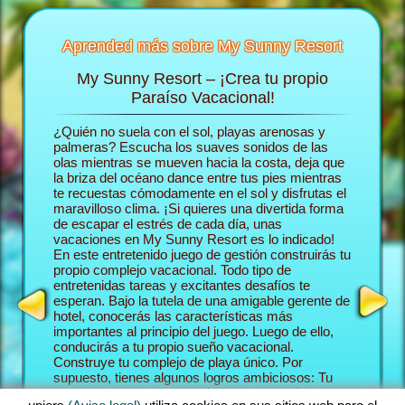
Aprended más sobre My Sunny Resort
My Sunny Resort – ¡Crea tu propio
Consie
 Resort
Paraíso Vacacional!
d
ón de
¿Quién no suela con el sol, playas arenosas y
En el ju
rás más
palmeras? Escucha los suaves sonidos de las
deslizas 
olas mientras se mueven hacia la costa, deja que
construy
la briza del océano dance entre tus pies mientras
Comenza
te recuestas cómodamente en el sol y disfrutas el
trabajar
 HOTEL
maravilloso clima. ¡Si quieres una divertida forma
aventura
de escapar el estrés de cada día, unas
tus hués
vacaciones en My Sunny Resort es lo indicado!
establez
En este entretenido juego de gestión construirás tu
paraíso 
propio complejo vacacional. Todo tipo de
huéspede
entretenidas tareas y excitantes desafíos te
Sunny Re
esperan. Bajo la tutela de una amigable gerente de
juego qu
hotel, conocerás las características más
playa y j
importantes al principio del juego. Luego de ello,
Como un 
conducirás a tu propio sueño vacacional.
te cruza
Construye tu complejo de playa único. Por
forma de
supuesto, tienes algunos logros ambiciosos: Tu
Misiones
meta en esta aventura en hacerte cargo de tus
sucede e