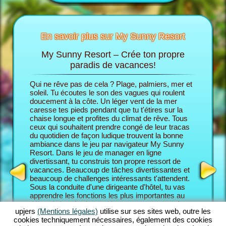
En savoir plus sur My Sunny Resort
My Sunny Resort – Crée ton propre
Ch
Sunny
paradis de vacances!
Qui ne rêve pas de cela ? Plage, palmiers, mer et
Dans le 
cances
soleil. Tu écoutes le son des vagues qui roulent
endosses
 trouves
doucement à la côte. Un léger vent de la mer
son prop
caresse tes pieds pendant que tu t'étires sur la
commence
chaise longue et profites du climat de rêve. Tous
partir d
ceux qui souhaitent prendre congé de leur tracas
En fin de
HÔTEL
du quotidien de façon ludique trouvent la bonne
pour aug
ambiance dans le jeu par navigateur My Sunny
Resort e
Resort. Dans le jeu de manager en ligne
le niveau
divertissant, tu construis ton propre ressort de
bienveil
vacances. Beaucoup de tâches divertissantes et
Resort, t
beaucoup de challenges intéressants t'attendent.
combine 
Sous la conduite d'une dirigeante d'hôtel, tu vas
des fonc
apprendre les fonctions les plus importantes au
En tant 
début du jeu. Après, tu démarres ton propre rêve
Resort, 
upjers
(Mentions légales)
utilise sur ses sites web, outre les
de vacances. Tu construis ton ressort de place
challeng
cookies techniquement nécessaires, également des cookies
individuellement conçu. Bien sûr, tu as des
maîtrise