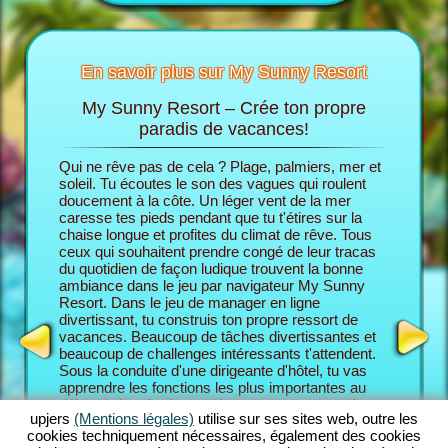
En savoir plus sur My Sunny Resort
My Sunny Resort – Crée ton propre
Ch
Sunny
paradis de vacances!
Qui ne rêve pas de cela ? Plage, palmiers, mer et
Dans le 
cances
soleil. Tu écoutes le son des vagues qui roulent
endosses
 trouves
doucement à la côte. Un léger vent de la mer
son prop
caresse tes pieds pendant que tu t'étires sur la
commence
chaise longue et profites du climat de rêve. Tous
partir d
ceux qui souhaitent prendre congé de leur tracas
En fin de
HÔTEL
du quotidien de façon ludique trouvent la bonne
pour aug
ambiance dans le jeu par navigateur My Sunny
Resort e
Resort. Dans le jeu de manager en ligne
le niveau
divertissant, tu construis ton propre ressort de
bienveil
vacances. Beaucoup de tâches divertissantes et
Resort, t
beaucoup de challenges intéressants t'attendent.
combine 
Sous la conduite d'une dirigeante d'hôtel, tu vas
des fonc
apprendre les fonctions les plus importantes au
En tant 
début du jeu. Après, tu démarres ton propre rêve
Resort, 
upjers
(Mentions légales)
utilise sur ses sites web, outre les
de vacances. Tu construis ton ressort de place
challeng
cookies techniquement nécessaires, également des cookies
individuellement conçu. Bien sûr, tu as des
maîtrise