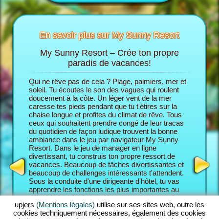
En savoir plus sur My Sunny Resort
My Sunny Resort – Crée ton propre
Ch
Sunny
paradis de vacances!
Qui ne rêve pas de cela ? Plage, palmiers, mer et
Dans le 
cances
soleil. Tu écoutes le son des vagues qui roulent
endosses
 trouves
doucement à la côte. Un léger vent de la mer
son prop
caresse tes pieds pendant que tu t'étires sur la
commence
chaise longue et profites du climat de rêve. Tous
partir d
ceux qui souhaitent prendre congé de leur tracas
En fin de
HÔTEL
du quotidien de façon ludique trouvent la bonne
pour aug
ambiance dans le jeu par navigateur My Sunny
Resort e
Resort. Dans le jeu de manager en ligne
le niveau
divertissant, tu construis ton propre ressort de
bienveil
vacances. Beaucoup de tâches divertissantes et
Resort, t
beaucoup de challenges intéressants t'attendent.
combine 
Sous la conduite d'une dirigeante d'hôtel, tu vas
des fonc
apprendre les fonctions les plus importantes au
En tant 
début du jeu. Après, tu démarres ton propre rêve
Resort, 
upjers
(Mentions légales)
utilise sur ses sites web, outre les
de vacances. Tu construis ton ressort de place
challeng
cookies techniquement nécessaires, également des cookies
individuellement conçu. Bien sûr, tu as des
maîtrise