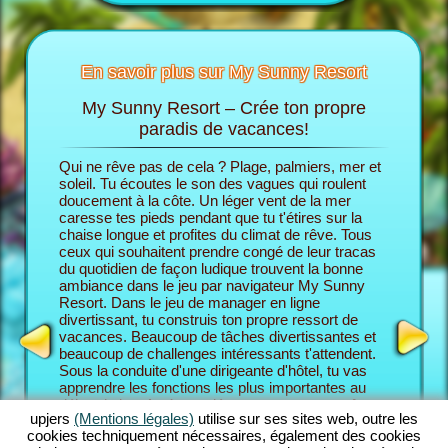
En savoir plus sur My Sunny Resort
My Sunny Resort – Crée ton propre
Ch
Sunny
paradis de vacances!
Qui ne rêve pas de cela ? Plage, palmiers, mer et
Dans le 
cances
soleil. Tu écoutes le son des vagues qui roulent
endosses
 trouves
doucement à la côte. Un léger vent de la mer
son prop
caresse tes pieds pendant que tu t'étires sur la
commence
chaise longue et profites du climat de rêve. Tous
partir d
ceux qui souhaitent prendre congé de leur tracas
En fin de
HÔTEL
du quotidien de façon ludique trouvent la bonne
pour aug
ambiance dans le jeu par navigateur My Sunny
Resort e
Resort. Dans le jeu de manager en ligne
le niveau
divertissant, tu construis ton propre ressort de
bienveil
vacances. Beaucoup de tâches divertissantes et
Resort, t
beaucoup de challenges intéressants t'attendent.
combine 
Sous la conduite d'une dirigeante d'hôtel, tu vas
des fonc
apprendre les fonctions les plus importantes au
En tant 
début du jeu. Après, tu démarres ton propre rêve
Resort, 
upjers
(Mentions légales)
utilise sur ses sites web, outre les
de vacances. Tu construis ton ressort de place
challeng
cookies techniquement nécessaires, également des cookies
individuellement conçu. Bien sûr, tu as des
maîtrise