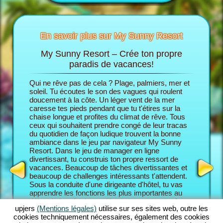
En savoir plus sur My Sunny Resort
My Sunny Resort – Crée ton propre
Ch
Sunny
paradis de vacances!
Qui ne rêve pas de cela ? Plage, palmiers, mer et
Dans le 
cances
soleil. Tu écoutes le son des vagues qui roulent
endosses
 trouves
doucement à la côte. Un léger vent de la mer
son prop
caresse tes pieds pendant que tu t'étires sur la
commence
chaise longue et profites du climat de rêve. Tous
partir d
ceux qui souhaitent prendre congé de leur tracas
En fin de
HÔTEL
du quotidien de façon ludique trouvent la bonne
pour aug
ambiance dans le jeu par navigateur My Sunny
Resort e
Resort. Dans le jeu de manager en ligne
le niveau
divertissant, tu construis ton propre ressort de
bienveil
vacances. Beaucoup de tâches divertissantes et
Resort, t
beaucoup de challenges intéressants t'attendent.
combine 
Sous la conduite d'une dirigeante d'hôtel, tu vas
des fonc
apprendre les fonctions les plus importantes au
En tant 
début du jeu. Après, tu démarres ton propre rêve
Resort, 
upjers
(Mentions légales)
utilise sur ses sites web, outre les
de vacances. Tu construis ton ressort de place
challeng
cookies techniquement nécessaires, également des cookies
individuellement conçu. Bien sûr, tu as des
maîtrise