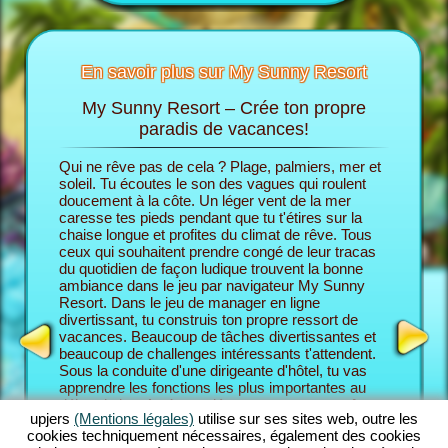
En savoir plus sur My Sunny Resort
My Sunny Resort – Crée ton propre
Ch
Sunny
paradis de vacances!
Qui ne rêve pas de cela ? Plage, palmiers, mer et
Dans le 
cances
soleil. Tu écoutes le son des vagues qui roulent
endosses
 trouves
doucement à la côte. Un léger vent de la mer
son prop
caresse tes pieds pendant que tu t'étires sur la
commence
chaise longue et profites du climat de rêve. Tous
partir d
ceux qui souhaitent prendre congé de leur tracas
En fin de
HÔTEL
du quotidien de façon ludique trouvent la bonne
pour aug
ambiance dans le jeu par navigateur My Sunny
Resort e
Resort. Dans le jeu de manager en ligne
le niveau
divertissant, tu construis ton propre ressort de
bienveil
vacances. Beaucoup de tâches divertissantes et
Resort, t
beaucoup de challenges intéressants t'attendent.
combine 
Sous la conduite d'une dirigeante d'hôtel, tu vas
des fonc
apprendre les fonctions les plus importantes au
En tant 
début du jeu. Après, tu démarres ton propre rêve
Resort, 
upjers
(Mentions légales)
utilise sur ses sites web, outre les
de vacances. Tu construis ton ressort de place
challeng
cookies techniquement nécessaires, également des cookies
individuellement conçu. Bien sûr, tu as des
maîtrise