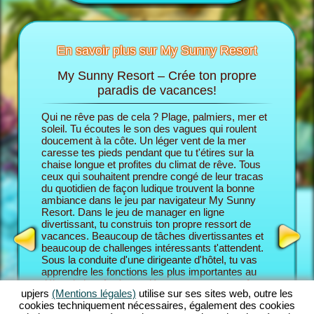
En savoir plus sur My Sunny Resort
My Sunny Resort – Crée ton propre
Ch
Sunny
paradis de vacances!
Qui ne rêve pas de cela ? Plage, palmiers, mer et
Dans le 
cances
soleil. Tu écoutes le son des vagues qui roulent
endosses
 trouves
doucement à la côte. Un léger vent de la mer
son prop
caresse tes pieds pendant que tu t'étires sur la
commence
chaise longue et profites du climat de rêve. Tous
partir d
ceux qui souhaitent prendre congé de leur tracas
En fin de
HÔTEL
du quotidien de façon ludique trouvent la bonne
pour aug
ambiance dans le jeu par navigateur My Sunny
Resort e
Resort. Dans le jeu de manager en ligne
le niveau
divertissant, tu construis ton propre ressort de
bienveil
vacances. Beaucoup de tâches divertissantes et
Resort, t
beaucoup de challenges intéressants t'attendent.
combine 
Sous la conduite d'une dirigeante d'hôtel, tu vas
des fonc
apprendre les fonctions les plus importantes au
En tant 
début du jeu. Après, tu démarres ton propre rêve
Resort, 
upjers
(Mentions légales)
utilise sur ses sites web, outre les
de vacances. Tu construis ton ressort de place
challeng
cookies techniquement nécessaires, également des cookies
individuellement conçu. Bien sûr, tu as des
maîtrise