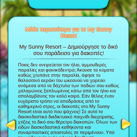
Μάθε περισσότερα για το My Sunny
Resort
My Sunny Resort – Δημιούργησε το δικό
Περ
το My
σου παράδεισο για διακοπές!
πα
Ποιος δεν ονειρεύεται τον ήλιο, αμμουδερές
Στο παιχ
την
παραλίες και φοινικόδεντρα; Άκουσε τα κύματα
παίρνεις
ου; θα
καθώς χτυπάνε στην παραλία, άφησε το
χτίζεις 
κόλουθες
θαλασσινό αεράκι του ωκεανού να χορεύει
ξεκινήσε
ανάμεσα από τα δάχτυλα των ποδιών σου καθώς
δουλέψει
χαλαρώνεις ξαπλωμένος κάτω από τον ήλιο και
διασκεδα
απολαμβάνεις τον καλό καιρό. Εάν θέλεις έναν
φροντίζε
ευχάριστο τρόπο να αποδράσεις από το
Sunny Re
καθημερινό στρες, οι διακοπές στο My Sunny
φήμη σα
Resort είναι αυτό που ψάχνεις! Σε αυτό το
περισσότ
NAGER
διασκεδαστικό διαδικτυακό παιχνίδι διαχείρισης,
τόσο καλ
χτίζεις το δικό σου θέρετρο διακοπών. Όλων των
My Sunny
ειδών διασκεδαστικά καθήκοντα και
παιχνίδι
συναρπαστικές αποστολές σε περιμένουν. Υπό
διαχείρ