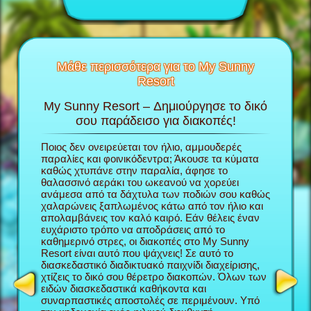
Μάθε περισσότερα για το My Sunny
Resort
My Sunny Resort – Δημιούργησε το δικό
Περ
το My
σου παράδεισο για διακοπές!
πα
Ποιος δεν ονειρεύεται τον ήλιο, αμμουδερές
Στο παιχ
την
παραλίες και φοινικόδεντρα; Άκουσε τα κύματα
παίρνεις
ου; θα
καθώς χτυπάνε στην παραλία, άφησε το
χτίζεις 
κόλουθες
θαλασσινό αεράκι του ωκεανού να χορεύει
ξεκινήσε
ανάμεσα από τα δάχτυλα των ποδιών σου καθώς
δουλέψει
χαλαρώνεις ξαπλωμένος κάτω από τον ήλιο και
διασκεδα
απολαμβάνεις τον καλό καιρό. Εάν θέλεις έναν
φροντίζε
ευχάριστο τρόπο να αποδράσεις από το
Sunny Re
καθημερινό στρες, οι διακοπές στο My Sunny
φήμη σα
Resort είναι αυτό που ψάχνεις! Σε αυτό το
περισσότ
NAGER
διασκεδαστικό διαδικτυακό παιχνίδι διαχείρισης,
τόσο καλ
χτίζεις το δικό σου θέρετρο διακοπών. Όλων των
My Sunny
ειδών διασκεδαστικά καθήκοντα και
παιχνίδι
συναρπαστικές αποστολές σε περιμένουν. Υπό
διαχείρ