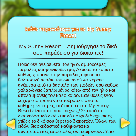
Μάθε περισσότερα για το My Sunny
Resort
My Sunny Resort – Δημιούργησε το δικό
Περ
το My
σου παράδεισο για διακοπές!
πα
Ποιος δεν ονειρεύεται τον ήλιο, αμμουδερές
Στο παιχ
την
παραλίες και φοινικόδεντρα; Άκουσε τα κύματα
παίρνεις
ου; θα
καθώς χτυπάνε στην παραλία, άφησε το
χτίζεις 
κόλουθες
θαλασσινό αεράκι του ωκεανού να χορεύει
ξεκινήσε
ανάμεσα από τα δάχτυλα των ποδιών σου καθώς
δουλέψει
χαλαρώνεις ξαπλωμένος κάτω από τον ήλιο και
διασκεδα
απολαμβάνεις τον καλό καιρό. Εάν θέλεις έναν
φροντίζε
ευχάριστο τρόπο να αποδράσεις από το
Sunny Re
καθημερινό στρες, οι διακοπές στο My Sunny
φήμη σα
Resort είναι αυτό που ψάχνεις! Σε αυτό το
περισσότ
NAGER
διασκεδαστικό διαδικτυακό παιχνίδι διαχείρισης,
τόσο καλ
χτίζεις το δικό σου θέρετρο διακοπών. Όλων των
My Sunny
ειδών διασκεδαστικά καθήκοντα και
παιχνίδι
συναρπαστικές αποστολές σε περιμένουν. Υπό
διαχείρ