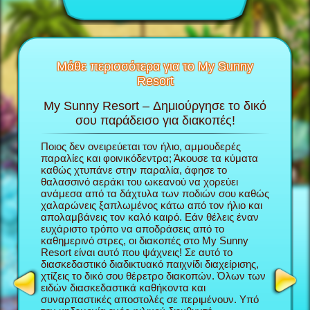
Μάθε περισσότερα για το My Sunny
Resort
My Sunny Resort – Δημιούργησε το δικό
Περ
το My
σου παράδεισο για διακοπές!
πα
Ποιος δεν ονειρεύεται τον ήλιο, αμμουδερές
Στο παιχ
την
παραλίες και φοινικόδεντρα; Άκουσε τα κύματα
παίρνεις
ου; θα
καθώς χτυπάνε στην παραλία, άφησε το
χτίζεις 
κόλουθες
θαλασσινό αεράκι του ωκεανού να χορεύει
ξεκινήσε
ανάμεσα από τα δάχτυλα των ποδιών σου καθώς
δουλέψει
χαλαρώνεις ξαπλωμένος κάτω από τον ήλιο και
διασκεδα
απολαμβάνεις τον καλό καιρό. Εάν θέλεις έναν
φροντίζε
ευχάριστο τρόπο να αποδράσεις από το
Sunny Re
καθημερινό στρες, οι διακοπές στο My Sunny
φήμη σα
Resort είναι αυτό που ψάχνεις! Σε αυτό το
περισσότ
NAGER
διασκεδαστικό διαδικτυακό παιχνίδι διαχείρισης,
τόσο καλ
χτίζεις το δικό σου θέρετρο διακοπών. Όλων των
My Sunny
ειδών διασκεδαστικά καθήκοντα και
παιχνίδι
συναρπαστικές αποστολές σε περιμένουν. Υπό
διαχείρ