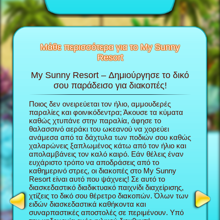
Μάθε περισσότερα για το My Sunny
Resort
My Sunny Resort – Δημιούργησε το δικό
Περ
το My
σου παράδεισο για διακοπές!
πα
Ποιος δεν ονειρεύεται τον ήλιο, αμμουδερές
Στο παιχ
την
παραλίες και φοινικόδεντρα; Άκουσε τα κύματα
παίρνεις
ου; θα
καθώς χτυπάνε στην παραλία, άφησε το
χτίζεις 
κόλουθες
θαλασσινό αεράκι του ωκεανού να χορεύει
ξεκινήσε
ανάμεσα από τα δάχτυλα των ποδιών σου καθώς
δουλέψει
χαλαρώνεις ξαπλωμένος κάτω από τον ήλιο και
διασκεδα
απολαμβάνεις τον καλό καιρό. Εάν θέλεις έναν
φροντίζε
ευχάριστο τρόπο να αποδράσεις από το
Sunny Re
καθημερινό στρες, οι διακοπές στο My Sunny
φήμη σα
Resort είναι αυτό που ψάχνεις! Σε αυτό το
περισσότ
NAGER
διασκεδαστικό διαδικτυακό παιχνίδι διαχείρισης,
τόσο καλ
χτίζεις το δικό σου θέρετρο διακοπών. Όλων των
My Sunny
ειδών διασκεδαστικά καθήκοντα και
παιχνίδι
συναρπαστικές αποστολές σε περιμένουν. Υπό
διαχείρ