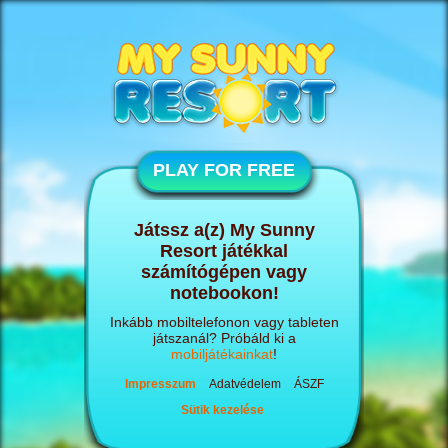
PLAY FOR FREE
Játssz a(z) My Sunny
Resort játékkal
számítógépen vagy
notebookon!
Inkább mobiltelefonon vagy tableten
játszanál? Próbáld ki a
mobiljátékainkat
!
Impresszum
Adatvédelem
ÁSZF
Sütik kezelése