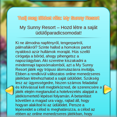
Tudj meg többet róla: My Sunny Resort
My Sunny Resort – Hozd létre a saját
T
sortról
üdülőparadicsomodat!
öngészős
Ki ne álmodna napfényről, tengerpartról,
A My Sun
ashatsz:
pálmafákról? Szinte hallod a homokos partot
igazgató
nyaldosó azúr hullámok moraját. Hús szellő
saját ál
cirógatja a bőröd, ahogy pihengetsz a
lépésről
napozóágyban. Aki szeretne kiszakadni a
naggyá v
mindennapi taposómalomból, azt a My Sunny
turisták
Resort játék egy trópusi álomutazásra invitálja.
üdülőko
Ebben a rendkívül változatos online menedzseres
szálloda
játékban létrehozhatod a saját üdülődet. Szükség
minél el
lesz az ügyességedre, hiszen számos feladattal
az üdülő
és kihívással kell megbirkóznod, de szerencsére a
változat
játék elején megtanulod a hotelvezetés alapjait a
kapcsoló
játékismertető lépései folyamán. A betanítást
mégis pr
követően a magad ura vagy, rajtad áll, hogy
képesség
hogyan alakítod ki az üdülődet. Persze a
Sunny Re
lépéseidet a célod is meghatározza, a célod az
vár rád, 
ebben az online menedzseres játékban, hogy
feladatok