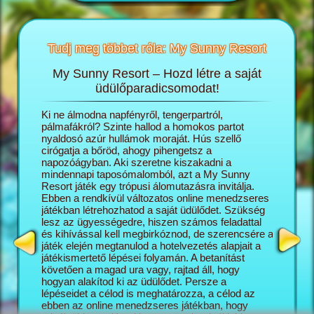
Tudj meg többet róla: My Sunny Resort
My Sunny Resort – Hozd létre a saját
T
sortról
üdülőparadicsomodat!
öngészős
Ki ne álmodna napfényről, tengerpartról,
A My Sun
ashatsz:
pálmafákról? Szinte hallod a homokos partot
igazgató
nyaldosó azúr hullámok moraját. Hús szellő
saját ál
cirógatja a bőröd, ahogy pihengetsz a
lépésről
napozóágyban. Aki szeretne kiszakadni a
naggyá v
mindennapi taposómalomból, azt a My Sunny
turisták
Resort játék egy trópusi álomutazásra invitálja.
üdülőko
Ebben a rendkívül változatos online menedzseres
szálloda
játékban létrehozhatod a saját üdülődet. Szükség
minél el
lesz az ügyességedre, hiszen számos feladattal
az üdülő
és kihívással kell megbirkóznod, de szerencsére a
változat
játék elején megtanulod a hotelvezetés alapjait a
kapcsoló
játékismertető lépései folyamán. A betanítást
mégis pr
követően a magad ura vagy, rajtad áll, hogy
képesség
hogyan alakítod ki az üdülődet. Persze a
Sunny Re
lépéseidet a célod is meghatározza, a célod az
vár rád, 
ebben az online menedzseres játékban, hogy
feladatok