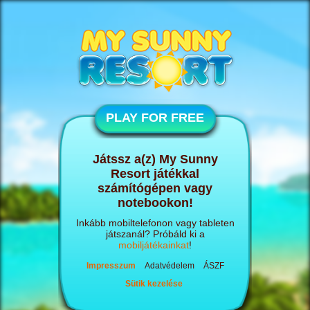
PLAY FOR FREE
Játssz a(z) My Sunny
Resort játékkal
számítógépen vagy
notebookon!
Inkább mobiltelefonon vagy tableten
játszanál? Próbáld ki a
mobiljátékainkat
!
Impresszum
Adatvédelem
ÁSZF
Sütik kezelése