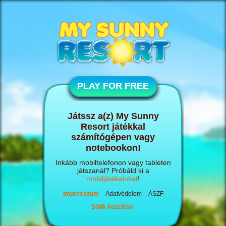
PLAY FOR FREE
Játssz a(z) My Sunny
Resort játékkal
számítógépen vagy
notebookon!
Inkább mobiltelefonon vagy tableten
játszanál? Próbáld ki a
mobiljátékainkat
!
Impresszum
Adatvédelem
ÁSZF
Sütik kezelése