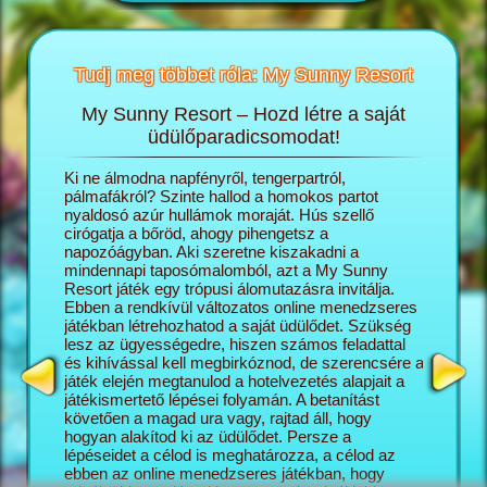
Tudj meg többet róla: My Sunny Resort
My Sunny Resort – Hozd létre a saját
T
sortról
üdülőparadicsomodat!
öngészős
Ki ne álmodna napfényről, tengerpartról,
A My Sun
ashatsz:
pálmafákról? Szinte hallod a homokos partot
igazgató
nyaldosó azúr hullámok moraját. Hús szellő
saját ál
cirógatja a bőröd, ahogy pihengetsz a
lépésről
napozóágyban. Aki szeretne kiszakadni a
naggyá v
mindennapi taposómalomból, azt a My Sunny
turisták
Resort játék egy trópusi álomutazásra invitálja.
üdülőko
Ebben a rendkívül változatos online menedzseres
szálloda
játékban létrehozhatod a saját üdülődet. Szükség
minél el
lesz az ügyességedre, hiszen számos feladattal
az üdülő
és kihívással kell megbirkóznod, de szerencsére a
változat
játék elején megtanulod a hotelvezetés alapjait a
kapcsoló
játékismertető lépései folyamán. A betanítást
mégis pr
követően a magad ura vagy, rajtad áll, hogy
képesség
hogyan alakítod ki az üdülődet. Persze a
Sunny Re
lépéseidet a célod is meghatározza, a célod az
vár rád, 
ebben az online menedzseres játékban, hogy
feladatok