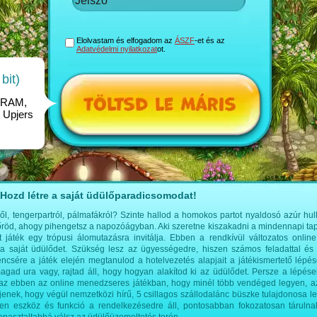
Elolvastam és elfogadom az
ÁSZF
-et és az
Adatvédelmi nyilatkozat
ot.
bit)
B RAM,
 Upjers
Hozd létre a saját üdülőparadicsomodat!
l, tengerpartról, pálmafákról? Szinte hallod a homokos partot nyaldosó azúr hul
bőröd, ahogy pihengetsz a napozóágyban. Aki szeretne kiszakadni a mindennapi t
játék egy trópusi álomutazásra invitálja. Ebben a rendkívül változatos onli
 a saját üdülődet. Szükség lesz az ügyességedre, hiszen számos feladattal és k
csére a játék elején megtanulod a hotelvezetés alapjait a játékismertető lépés
agad ura vagy, rajtad áll, hogy hogyan alakítod ki az üdülődet. Persze a lépése
az ebben az online menedzseres játékban, hogy minél több vendéged legyen, a
jenek, hogy végül nemzetközi hírű, 5 csillagos szállodalánc büszke tulajdonosa le
n eszköz és funkció a rendelkezésedre áll, pontosabban fokozatosan tárulnak