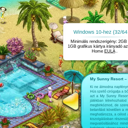
Windows 10-hez (32/64 
Minimális rendszerigény: 2G
1GB grafikus kártya irányadó az
Home
EULA
.
My Sunny Resort – 
 is olvashatsz:
Ki ne álmodna napfényrő
Hús szellő cirógatja a 
játék
Online Menedzser
azt a My Sunny Resort 
játékban létrehozhatod
megbirkóznod, de szeren
betanítást követően a m
meghatározza, a célod 
kiszolgálásban részesül
megvalósításához minde