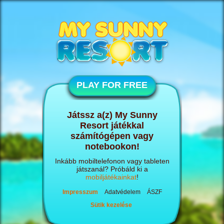
PLAY FOR FREE
Játssz a(z) My Sunny
Resort játékkal
számítógépen vagy
notebookon!
Inkább mobiltelefonon vagy tableten
játszanál? Próbáld ki a
mobiljátékainkat
!
Impresszum
Adatvédelem
ÁSZF
Sütik kezelése