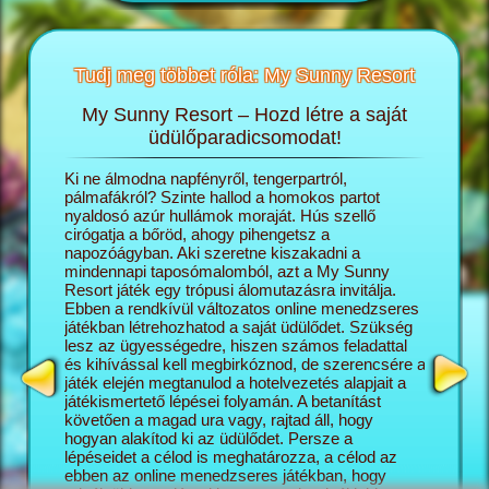
Tudj meg többet róla: My Sunny Resort
My Sunny Resort – Hozd létre a saját
T
sortról
üdülőparadicsomodat!
öngészős
Ki ne álmodna napfényről, tengerpartról,
A My Sun
ashatsz:
pálmafákról? Szinte hallod a homokos partot
igazgató
nyaldosó azúr hullámok moraját. Hús szellő
saját ál
cirógatja a bőröd, ahogy pihengetsz a
lépésről
napozóágyban. Aki szeretne kiszakadni a
naggyá v
mindennapi taposómalomból, azt a My Sunny
turisták
Resort játék egy trópusi álomutazásra invitálja.
üdülőko
Ebben a rendkívül változatos online menedzseres
szálloda
játékban létrehozhatod a saját üdülődet. Szükség
minél el
lesz az ügyességedre, hiszen számos feladattal
az üdülő
és kihívással kell megbirkóznod, de szerencsére a
változat
játék elején megtanulod a hotelvezetés alapjait a
kapcsoló
játékismertető lépései folyamán. A betanítást
mégis pr
követően a magad ura vagy, rajtad áll, hogy
képesség
hogyan alakítod ki az üdülődet. Persze a
Sunny Re
lépéseidet a célod is meghatározza, a célod az
vár rád, 
ebben az online menedzseres játékban, hogy
feladatok