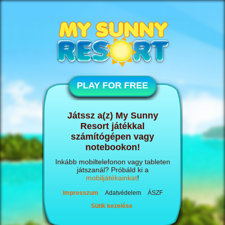
PLAY FOR FREE
Játssz a(z) My Sunny
Resort játékkal
számítógépen vagy
notebookon!
Inkább mobiltelefonon vagy tableten
játszanál? Próbáld ki a
mobiljátékainkat
!
Impresszum
Adatvédelem
ÁSZF
Sütik kezelése