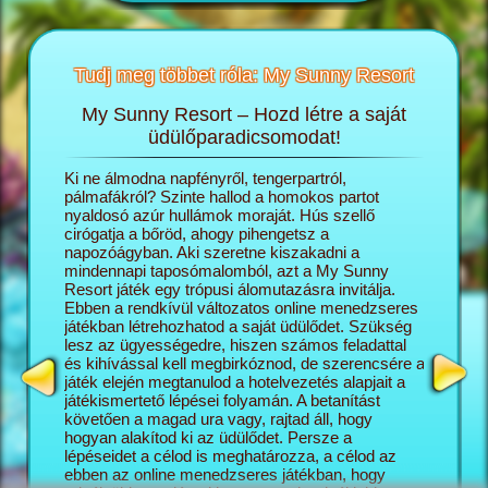
Tudj meg többet róla: My Sunny Resort
My Sunny Resort – Hozd létre a saját
T
sortról
üdülőparadicsomodat!
öngészős
Ki ne álmodna napfényről, tengerpartról,
A My Sun
ashatsz:
pálmafákról? Szinte hallod a homokos partot
igazgató
nyaldosó azúr hullámok moraját. Hús szellő
saját ál
cirógatja a bőröd, ahogy pihengetsz a
lépésről
napozóágyban. Aki szeretne kiszakadni a
naggyá v
mindennapi taposómalomból, azt a My Sunny
turisták
Resort játék egy trópusi álomutazásra invitálja.
üdülőko
Ebben a rendkívül változatos online menedzseres
szálloda
játékban létrehozhatod a saját üdülődet. Szükség
minél el
lesz az ügyességedre, hiszen számos feladattal
az üdülő
és kihívással kell megbirkóznod, de szerencsére a
változat
játék elején megtanulod a hotelvezetés alapjait a
kapcsoló
játékismertető lépései folyamán. A betanítást
mégis pr
követően a magad ura vagy, rajtad áll, hogy
képesség
hogyan alakítod ki az üdülődet. Persze a
Sunny Re
lépéseidet a célod is meghatározza, a célod az
vár rád, 
ebben az online menedzseres játékban, hogy
feladatok