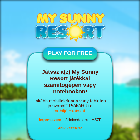
PLAY FOR FREE
Játssz a(z) My Sunny
Resort játékkal
számítógépen vagy
notebookon!
Inkább mobiltelefonon vagy tableten
játszanál? Próbáld ki a
mobiljátékainkat
!
Impresszum
Adatvédelem
ÁSZF
Sütik kezelése