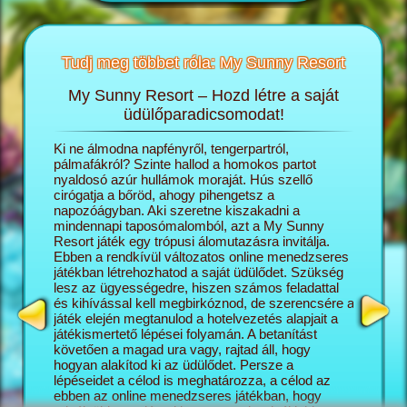
Tudj meg többet róla: My Sunny Resort
My Sunny Resort – Hozd létre a saját
T
sortról
üdülőparadicsomodat!
öngészős
Ki ne álmodna napfényről, tengerpartról,
A My Sun
ashatsz:
pálmafákról? Szinte hallod a homokos partot
igazgató
nyaldosó azúr hullámok moraját. Hús szellő
saját ál
cirógatja a bőröd, ahogy pihengetsz a
lépésről
napozóágyban. Aki szeretne kiszakadni a
naggyá v
mindennapi taposómalomból, azt a My Sunny
turisták
Resort játék egy trópusi álomutazásra invitálja.
üdülőko
Ebben a rendkívül változatos online menedzseres
szálloda
játékban létrehozhatod a saját üdülődet. Szükség
minél el
lesz az ügyességedre, hiszen számos feladattal
az üdülő
és kihívással kell megbirkóznod, de szerencsére a
változat
játék elején megtanulod a hotelvezetés alapjait a
kapcsoló
játékismertető lépései folyamán. A betanítást
mégis pr
követően a magad ura vagy, rajtad áll, hogy
képesség
hogyan alakítod ki az üdülődet. Persze a
Sunny Re
lépéseidet a célod is meghatározza, a célod az
vár rád, 
ebben az online menedzseres játékban, hogy
feladatok