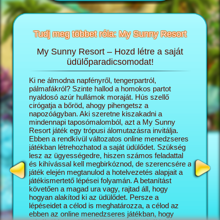
Tudj meg többet róla: My Sunny Resort
My Sunny Resort – Hozd létre a saját
T
sortról
üdülőparadicsomodat!
öngészős
Ki ne álmodna napfényről, tengerpartról,
A My Sun
ashatsz:
pálmafákról? Szinte hallod a homokos partot
igazgató
nyaldosó azúr hullámok moraját. Hús szellő
saját ál
cirógatja a bőröd, ahogy pihengetsz a
lépésről
napozóágyban. Aki szeretne kiszakadni a
naggyá v
mindennapi taposómalomból, azt a My Sunny
turisták
Resort játék egy trópusi álomutazásra invitálja.
üdülőko
Ebben a rendkívül változatos online menedzseres
szálloda
játékban létrehozhatod a saját üdülődet. Szükség
minél el
lesz az ügyességedre, hiszen számos feladattal
az üdülő
és kihívással kell megbirkóznod, de szerencsére a
változat
játék elején megtanulod a hotelvezetés alapjait a
kapcsoló
játékismertető lépései folyamán. A betanítást
mégis pr
követően a magad ura vagy, rajtad áll, hogy
képesség
hogyan alakítod ki az üdülődet. Persze a
Sunny Re
lépéseidet a célod is meghatározza, a célod az
vár rád, 
ebben az online menedzseres játékban, hogy
feladatok