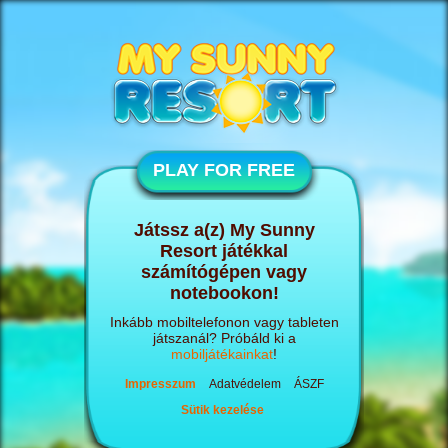
PLAY FOR FREE
Játssz a(z) My Sunny
Resort játékkal
számítógépen vagy
notebookon!
Inkább mobiltelefonon vagy tableten
játszanál? Próbáld ki a
mobiljátékainkat
!
Impresszum
Adatvédelem
ÁSZF
Sütik kezelése