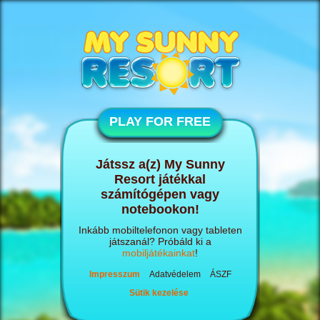
PLAY FOR FREE
Játssz a(z) My Sunny
Resort játékkal
számítógépen vagy
notebookon!
Inkább mobiltelefonon vagy tableten
játszanál? Próbáld ki a
mobiljátékainkat
!
Impresszum
Adatvédelem
ÁSZF
Sütik kezelése