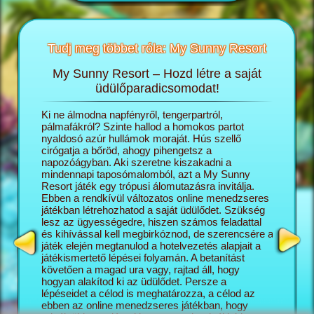
Tudj meg többet róla: My Sunny Resort
My Sunny Resort – Hozd létre a saját
T
sortról
üdülőparadicsomodat!
öngészős
Ki ne álmodna napfényről, tengerpartról,
A My Sun
ashatsz:
pálmafákról? Szinte hallod a homokos partot
igazgató
nyaldosó azúr hullámok moraját. Hús szellő
saját ál
cirógatja a bőröd, ahogy pihengetsz a
lépésről
napozóágyban. Aki szeretne kiszakadni a
naggyá v
mindennapi taposómalomból, azt a My Sunny
turisták
Resort játék egy trópusi álomutazásra invitálja.
üdülőko
Ebben a rendkívül változatos online menedzseres
szálloda
játékban létrehozhatod a saját üdülődet. Szükség
minél el
lesz az ügyességedre, hiszen számos feladattal
az üdülő
és kihívással kell megbirkóznod, de szerencsére a
változat
játék elején megtanulod a hotelvezetés alapjait a
kapcsoló
játékismertető lépései folyamán. A betanítást
mégis pr
követően a magad ura vagy, rajtad áll, hogy
képesség
hogyan alakítod ki az üdülődet. Persze a
Sunny Re
lépéseidet a célod is meghatározza, a célod az
vár rád, 
ebben az online menedzseres játékban, hogy
feladatok