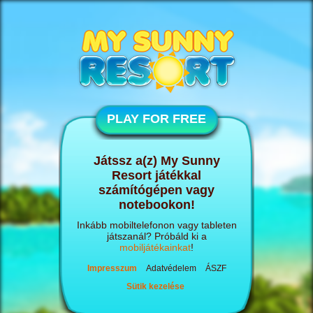
PLAY FOR FREE
Játssz a(z) My Sunny
Resort játékkal
számítógépen vagy
notebookon!
Inkább mobiltelefonon vagy tableten
játszanál? Próbáld ki a
mobiljátékainkat
!
Impresszum
Adatvédelem
ÁSZF
Sütik kezelése