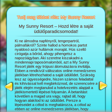
Tudj meg többet róla: My Sunny Resort
My Sunny Resort – Hozd létre a saját
T
sortról
üdülőparadicsomodat!
öngészős
Ki ne álmodna napfényről, tengerpartról,
A My Sun
ashatsz:
pálmafákról? Szinte hallod a homokos partot
igazgató
nyaldosó azúr hullámok moraját. Hús szellő
saját ál
cirógatja a bőröd, ahogy pihengetsz a
lépésről
napozóágyban. Aki szeretne kiszakadni a
naggyá v
mindennapi taposómalomból, azt a My Sunny
turisták
Resort játék egy trópusi álomutazásra invitálja.
üdülőko
Ebben a rendkívül változatos online menedzseres
szálloda
játékban létrehozhatod a saját üdülődet. Szükség
minél el
lesz az ügyességedre, hiszen számos feladattal
az üdülő
és kihívással kell megbirkóznod, de szerencsére a
változat
játék elején megtanulod a hotelvezetés alapjait a
kapcsoló
játékismertető lépései folyamán. A betanítást
mégis pr
követően a magad ura vagy, rajtad áll, hogy
képesség
hogyan alakítod ki az üdülődet. Persze a
Sunny Re
lépéseidet a célod is meghatározza, a célod az
vár rád, 
ebben az online menedzseres játékban, hogy
feladatok